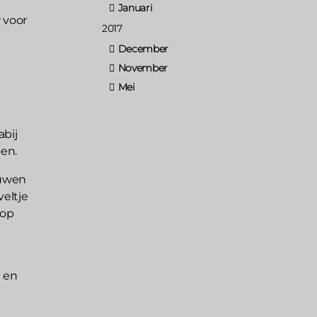
Januari
 voor
2017
December
November
Mei
abij
oen.
ouwen
veltje
lop
t en