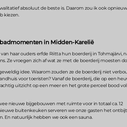
walitatief absoluut de beste is. Daarom zou ik ook opnieuw
b kiezen.
badmomenten in Midden-Karelië
 van haar ouders erfde Riitta hun boerderij in Tohmajärvi, n
ns. Ze vroegen zich af wat ze met de boerderij moesten d
 geweldig idee. Waarom zouden ze de boerderij niet verb
andhuis voor toeristen? Vanaf de boerderij, die op een heu
prachtig uitzicht op een meer en het grote perceel bood vo
e nieuwe bijgebouwen met ruimte voor in totaal ca. 12
nieuwe buitenkeuken serveren we onze gasten het ontbij
n. En natuurlijk hebben we ook een sauna.