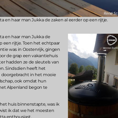
ta en haar man Jukka de zaken al eerder op een rijtje.
tta en haar man Jukka de
p een rijtje. Toen het echtpaar
ntie was in Oostenrijk, gingen
oor de grap een vakantiehuis
ter hadden ze de sleutels van
en. Sindsdien heeft het
jd doorgebracht in het mooie
ndschap, ook omdat hun
 het Alpenland begon te
 het huis binnenstapte, was ik
 wist ik dat we het moesten
itta enthousiast.