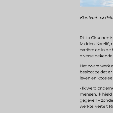
Klantverhaal Riit
Riitta Okkonen i
Midden-Karelië, 
carrière op in de
diverse bekende
Het zware werk ei
besloot ze dat e
leven en koos ee
- Ik werd ondern
mensen. Ik hield
gegeven – zonder 
werkte, vertelt Rii