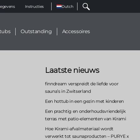
Select
egevens
Instructies
your
language
tubs
Outstanding
Accessoires
Laatste nieuws
finndream verspreidt de liefde voor
sauna’s in Zwitserland
Een hottub in een gezin met kinderen
Een prachtig en onderhoudsvriendelijk
terras met patio-elementen van Kirami
Hoe Kirami-afvalmateriaal wordt
verwerkt tot saunaproducten – PURYE x