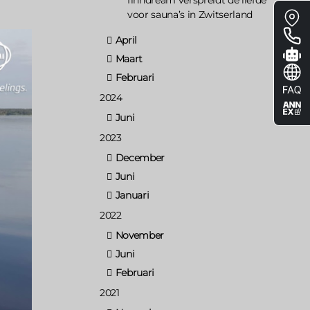
Floa
voor sauna’s in Zwitserland
me
April
Maart
Februari
2024
Juni
2023
December
Juni
Januari
2022
November
Juni
Februari
2021