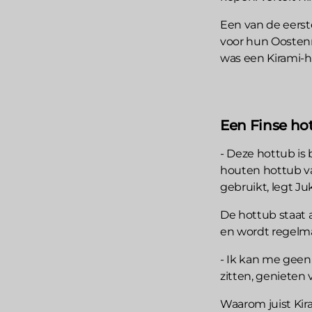
Een van de eerst
voor hun Oostenr
was een Kirami-
Een Finse hot
- Deze hottub is 
houten hottub va
gebruikt, legt Ju
De hottub staat a
en wordt regelma
- Ik kan me geen
zitten, genieten v
Waarom juist Kira