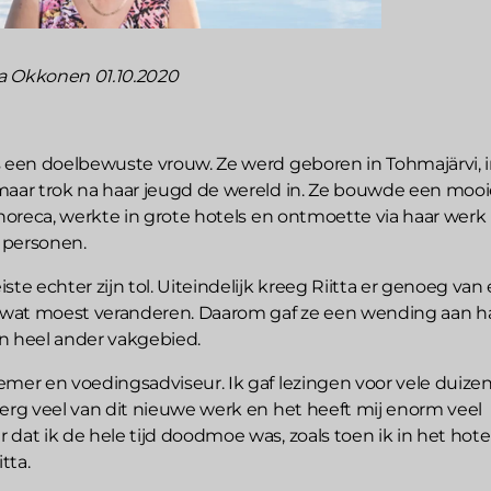
ta Okkonen 01.10.2020
s een doelbewuste vrouw. Ze werd geboren in Tohmajärvi, 
maar trok na haar jeugd de wereld in. Ze bouwde een mooi
 horeca, werkte in grote hotels en ontmoette via haar werk
 personen.
ste echter zijn tol. Uiteindelijk kreeg Riitta er genoeg van
r wat moest veranderen. Daarom gaf ze een wending aan h
n heel ander vakgebied.
emer en voedingsadviseur. Ik gaf lezingen voor vele duiz
 erg veel van dit nieuwe werk en het heeft mij enorm veel
dat ik de hele tijd doodmoe was, zoals toen ik in het hote
tta.