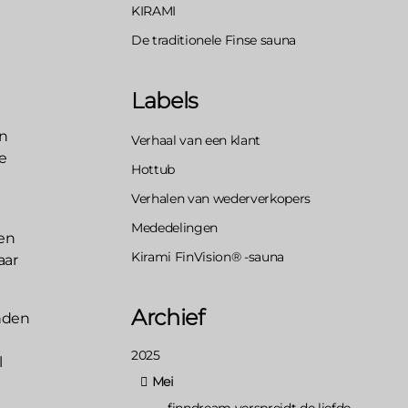
KIRAMI
De traditionele Finse sauna
Labels
in
Verhaal van een klant
e
Hottub
Verhalen van wederverkopers
Mededelingen
 en
Kirami FinVision® -sauna
aar
Archief
enden
2025
l
Mei
finndream verspreidt de liefde