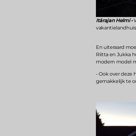
Itärajan Helmi -
vakantielandhuis
En uiteraard moe
Riitta en Jukka h
modern model me
- Ook over deze h
gemakkelijk te on