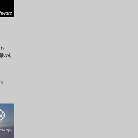
en
lvol,
a.