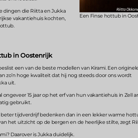
e dingen die Riitta en Jukka
Een Finse hottub in Oost
ijkse vakantiehuis kochten,
hottub.
tub in Oostenrijk
beslist een van de beste modellen van Kirami. Een originel
n zo’n hoge kwaliteit dat hij nog steeds door ons wordt
kka uit.
l ongeveer 15 jaar op het erf van hun vakantiehuis in Zell 
tig gebruikt.
 beter tijdverdrijf bedenken dan in een lekker warme hot
an het uitzicht op de bergen en de heerlijke stilte, zegt Rii
mi? Daarover is Jukka duidelijk.