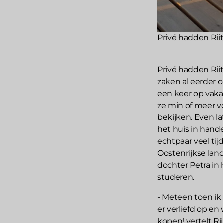
Privé hadden Riit
Privé hadden Rii
zaken al eerder o
een keer op vaka
ze min of meer v
bekijken. Even la
het huis in hand
echtpaar veel ti
Oostenrijkse la
dochter Petra in
studeren.
- Meteen toen ik
er verliefd op en
kopen! vertelt Ri