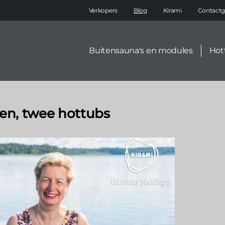
Main
Verkopers
Blog
Kirami
Contactg
navigation
Secondary
Buitensauna's en modules
Hot
menu
en, twee hottubs