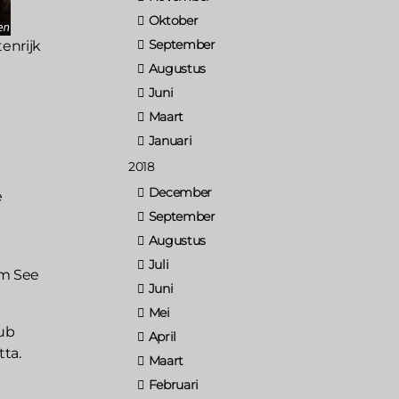
Oktober
September
enrijk
Augustus
Juni
Maart
Januari
2018
December
e
September
Augustus
Juli
am See
Juni
Mei
tub
April
tta.
Maart
Februari