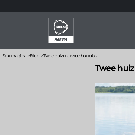
Overslaan
en
naar
de
inhoud
gaan
Kruimelpad
Startpagina
>
Blog
>
Twee huizen, twee hottubs
Twee huiz