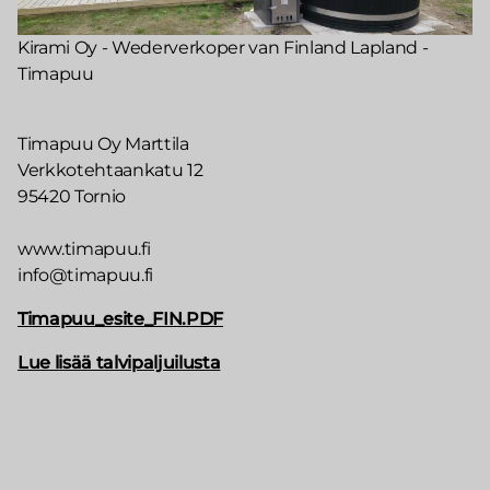
Kirami Oy - Wederverkoper van Finland Lapland -
Timapuu
Timapuu Oy Marttila
Verkkotehtaankatu 12
95420 Tornio
www.timapuu.fi
info@timapuu.fi
Timapuu_esite_FIN.PDF
Lue lisää talvipaljuilusta