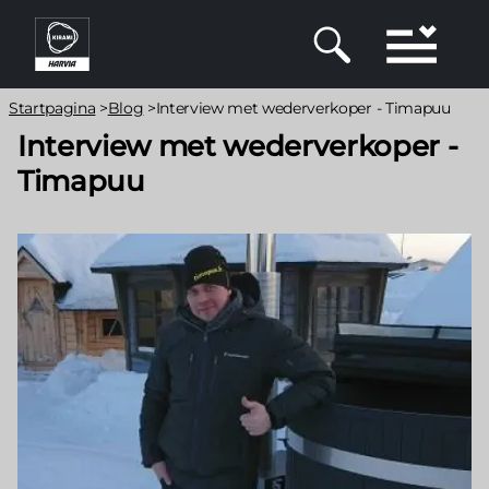
Overslaan
en
naar
de
Kruimelpad
Startpagina
>
Blog
>
Interview met wederverkoper - Timapuu
inhoud
Interview met wederverkoper -
gaan
Timapuu