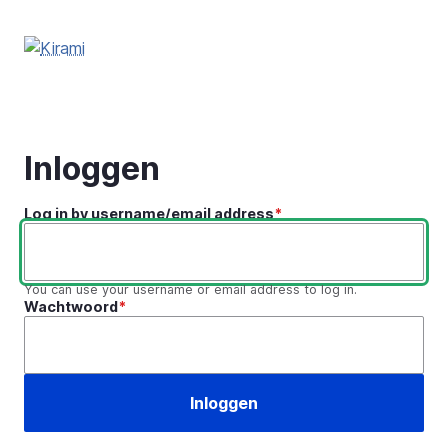
Overslaan
en
naar
de
inhoud
gaan
Inloggen
Log in by username/email address
You can use your username or email address to log in.
Wachtwoord