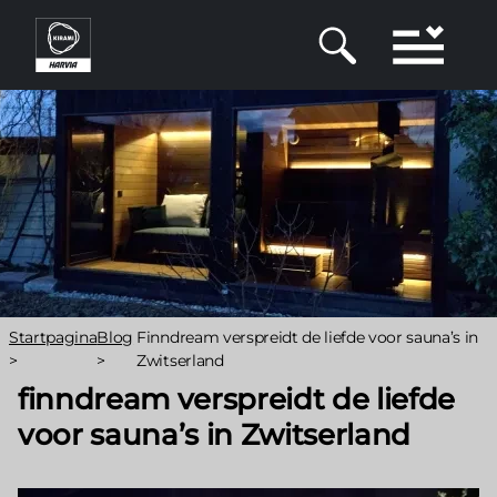
Overslaan
en
naar
de
inhoud
gaan
Kruimelpad
Startpagina
Blog
Finndream verspreidt de liefde voor sauna’s in
>
>
Zwitserland
finndream verspreidt de liefde
voor sauna’s in Zwitserland