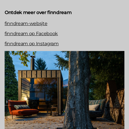
Ontdek meer over finndream
finndream-websjte
finndream op Facebook
finndream op Instagram