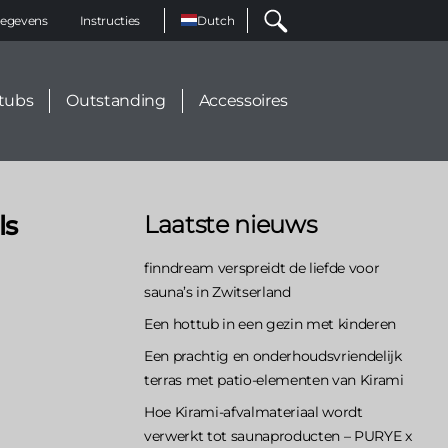
Select
egevens
Instructies
your
language
tubs
Outstanding
Accessoires
ls
Laatste nieuws
finndream verspreidt de liefde voor
sauna’s in Zwitserland
Een hottub in een gezin met kinderen
Een prachtig en onderhoudsvriendelijk
terras met patio-elementen van Kirami
Hoe Kirami-afvalmateriaal wordt
verwerkt tot saunaproducten – PURYE x