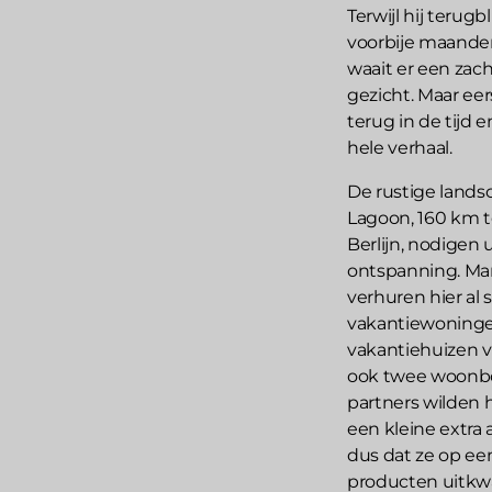
Terwijl hij terugb
voorbije maanden 
waait er een zacht
gezicht. Maar ee
terug in de tijd 
hele verhaal.
De rustige land
Lagoon, 160 km 
Berlijn, nodigen u
ontspanning. Mar
verhuren hier al 
vakantiewoninge
vakantiehuizen 
ook twee woonb
partners wilden h
een kleine extra 
dus dat ze op een
producten uitk