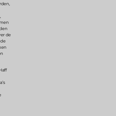
rden,
e
,
emen
eden
ver de
 de
ken
en
Haff
a’s
e