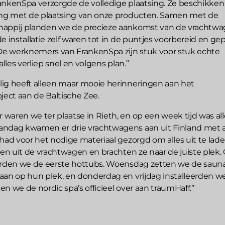
ankenSpa verzorgde de volledige plaatsing. Ze beschikken
ing met de plaatsing van onze producten. Samen met de
happij planden we de precieze aankomst van de vrachtwa
e installatie zelf waren tot in de puntjes voorbereid en ge
“De werknemers van FrankenSpa zijn stuk voor stuk echte
alles verliep snel en volgens plan.”
ig heeft alleen maar mooie herinneringen aan het
ject aan de Baltische Zee.
waren we ter plaatse in Rieth, en op een week tijd was all
ndag kwamen er drie vrachtwagens aan uit Finland met a
 had voor het nodige materiaal gezorgd om alles uit te lad
len uit de vrachtwagen en brachten ze naar de juiste plek.
erden we de eerste hottubs. Woensdag zetten we de sauna
aan op hun plek, en donderdag en vrijdag installeerden w
n we de nordic spa’s officieel over aan traumHaff.”