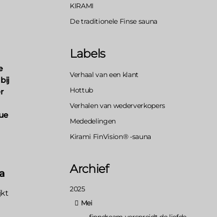
KIRAMI
De traditionele Finse sauna
Labels
e
Verhaal van een klant
bij
Hottub
r
Verhalen van wederverkopers
que
Mededelingen
Kirami FinVision® -sauna
Archief
a
2025
jkt
Mei
finndream verspreidt de liefde