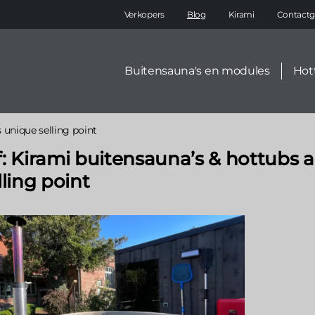
Main
Verkopers
Blog
Kirami
Contactg
navigation
Secondary
Buitensauna's en modules
Hot
menu
 unique selling point
: Kirami buitensauna’s & hottubs a
ling point