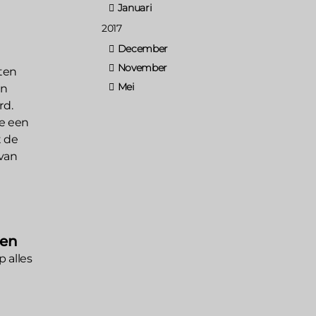
Januari
2017
December
November
cten
Mei
en
rd.
we een
t de
 van
sen
 alles