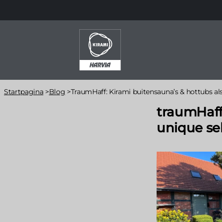
Overslaan
en
naar
de
inhoud
gaan
Kruimelpad
Startpagina
>
Blog
>
TraumHaff: Kirami buitensauna’s & hottubs als
traumHaff
unique sel