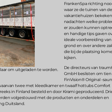
FrankenSpa richting noo
waar ze de tuinen van d
vakantiehuizen bekeken
nadachten welke probl
er zouden kunnen optr
en handige tips gaven o
ideale voorbereiding van
grond en over andere za
die bij de plaatsing kom
kijken.
De directeurs van traum
, klaar om uitgeladen te worden.
GmbH beslisten om tien
FinVision® Original -saun
aarvan twee met kleedkamer en twaalf hottubs Comfort
treeks in Finland besteld en door Kirami geproduceerd. Dri
rden volgestouwd met de producten en onderdelen en
ng Duitsland.