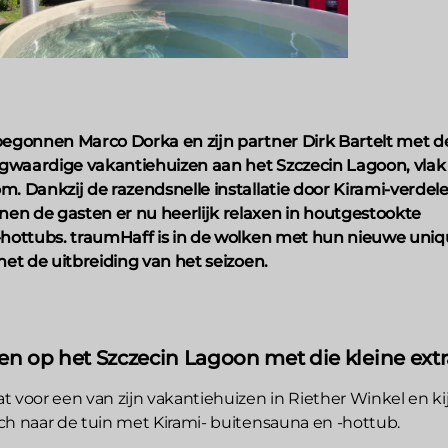
begonnen Marco Dorka en zijn partner Dirk Bartelt met d
waardige vakantiehuizen aan het Szczecin Lagoon, vlak 
m. Dankzij de razendsnelle installatie door Kirami-verdele
en de gasten er nu heerlijk relaxen in houtgestookte
-hottubs. traumHaff is in de wolken met hun nieuwe uni
met de uitbreiding van het seizoen.
en op het Szczecin Lagoon met die kleine extr
t voor een van zijn vakantiehuizen in Riether Winkel en ki
ch naar de tuin met Kirami- buitensauna en -hottub.