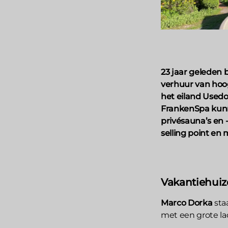
23 jaar geleden 
verhuur van hoog
het eiland Usedo
FrankenSpa kunn
privésauna’s en 
selling point en 
Vakantiehuiz
Marco Dorka
staa
met een grote la