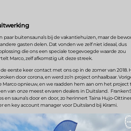
uitwerking
en paar buitensauna’s bij de vakantiehuizen, maar de bewo
ndere gasten delen. Dat vonden we zelf niet ideaal, dus
oplossing die ons een speciale toegevoegde waarde zou
rtelt Marco, zelf afkomstig uit deze streek.
de eerste keer contact met ons op in de zomer van 2018. 
broken door corona, en werd zo’n project onhaalbaar. Vorig
e Marco opnieuw, en we raadden hem aan om het project 
en van onze meest ervaren dealers in Duitsland. Franken
 en sauna’s door en door, zo herinnert Taina Hujo-Oittinen
 en key account manager voor Duitsland bij Kirami.