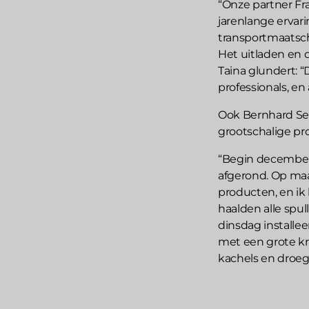
“Onze partner Fr
jarenlange ervar
transportmaatsc
Het uitladen en d
Taina glundert: 
professionals, en 
Ook Bernhard Sel
grootschalige pro
“Begin december 
afgerond. Op maa
producten, en ik
haalden alle spul
dinsdag installe
met een grote kr
kachels en droege