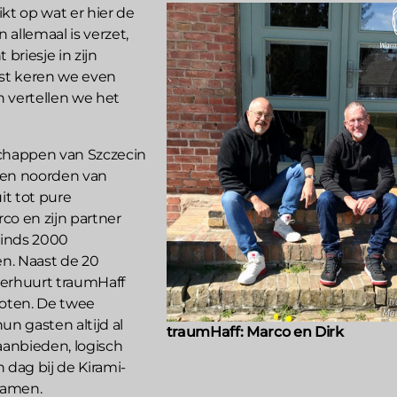
likt op wat er hier de
allemaal is verzet,
 briesje in zijn
rst keren we even
en vertellen we het
schappen van Szczecin
ten noorden van
it tot pure
co en zijn partner
sinds 2000
n. Naast de 20
verhuurt traumHaff
oten. De twee
un gasten altijd al
traumHaff: Marco en
Dirk
aanbieden, logisch
 dag bij de Kirami-
wamen.