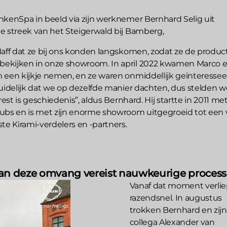
nkenSpa in beeld via zijn werknemer Bernhard Selig uit
e streek van het Steigerwald bij Bamberg,
Haff dat ze bij ons konden langskomen, zodat ze de produ
ekijken in onze showroom. In april 2022 kwamen Marco 
 een kijkje nemen, en ze waren onmiddellijk geïnteressee
duidelijk dat we op dezelfde manier dachten, dus stelden 
rest is geschiedenis”, aldus Bernhard. Hij startte in 2011 me
ubs en is met zijn enorme showroom uitgegroeid tot een
te Kirami-verdelers en -partners.
van deze omvang vereist nauwkeurige proces
Vanaf dat moment verliep
razendsnel. In augustus
trokken Bernhard en zijn
collega Alexander van