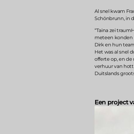
Al snel kwam Fra
Schönbrunn, in d
“Taina zei traum
meteen konden b
Dirk en hun team
Het was al snel 
offerte op, en de 
verhuur van hott
Duitslands groots
Een project 