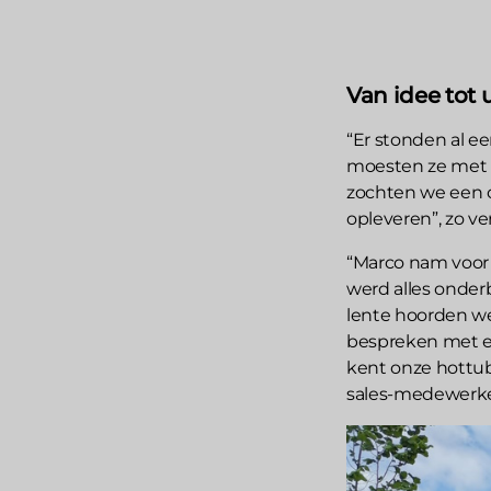
Van idee tot 
“Er stonden al e
moesten ze met a
zochten we een 
opleveren”, zo ve
“Marco nam voor 
werd alles onder
lente hoorden w
bespreken met e
kent onze hottubs
sales-medewerker