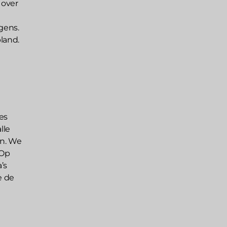
 over
gens.
pland.
es
lle
en. We
 Op
’s
e de