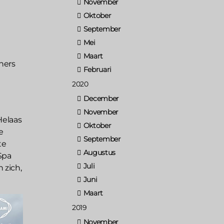
November
Oktober
September
Mei
Maart
ners
Februari
2020
December
November
Helaas
Oktober
e
September
te
Augustus
Spa
Juli
 zich,
Juni
Maart
2019
November