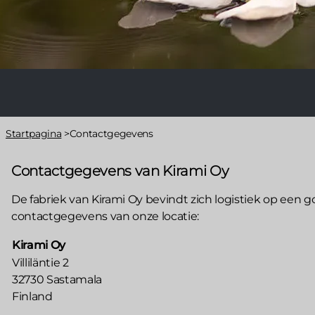
Main
navigation
2nd
Kruimelpad
Startpagina
>
Contactgegevens
lvl
Contactgegevens van Kirami Oy
De fabriek van Kirami Oy bevindt zich logistiek op een 
contactgegevens van onze locatie:
Kirami Oy
Villiläntie 2
32730 Sastamala
Finland