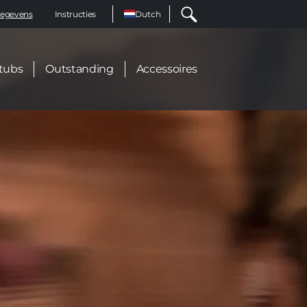
Select
egevens
Instructies
your
language
tubs
Outstanding
Accessoires