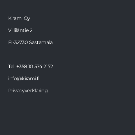
Kirami Oy
Villiläntie 2
FI-32730 Sastamala
Tel.
+358 10 574 2172
info@kirami.fi
Privacyverklaring