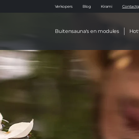
Main
Verkopers
Blog
Kirami
Contactg
navigation
Secondary
Buitensauna's en modules
Hot
menu