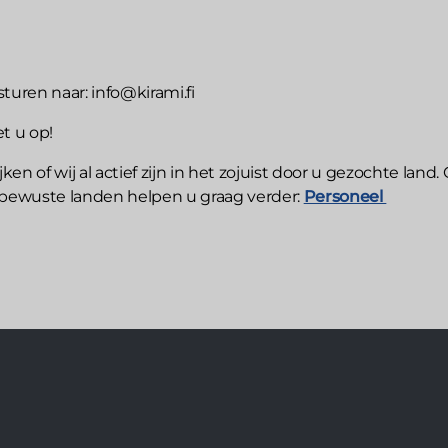
turen naar: info@kirami.fi
t u op!
n of wij al actief zijn in het zojuist door u gezochte land.
e bewuste landen helpen u graag verder:
Personeel