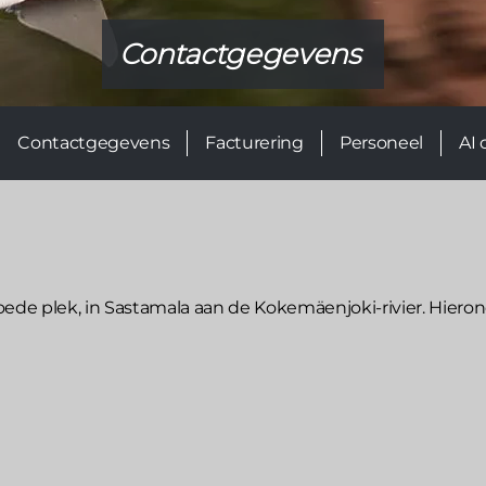
Contactgegevens
Contactgegevens
Facturering
Personeel
AI 
goede plek, in Sastamala aan de Kokemäenjoki-rivier. Hiero