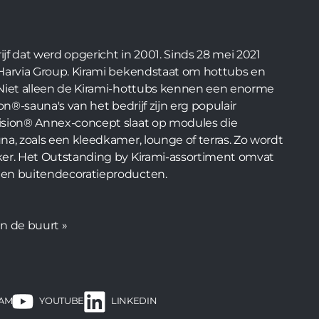
rijf dat werd opgericht in 2001. Sinds 28 mei 2021
 Harvia Group. Kirami bekendstaat om hottubs en
 Niet alleen de Kirami-hottubs kennen een enorme
on®-sauna's van het bedrijf zijn erg populair
ision® Annex-concept slaat op modules die
na, zoals een kleedkamer, lounge of terras. Zo wordt
ker. Het Outstanding by Kirami-assortiment omvat
 en buitendecoratieproducten.
in de buurt »
RAM
LINKEDIN
YOUTUBE