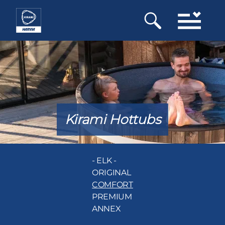
Overslaan
en
naar
de
inhoud
gaan
Kirami Hottubs
- ELK -
ORIGINAL
COMFORT
PREMIUM
ANNEX