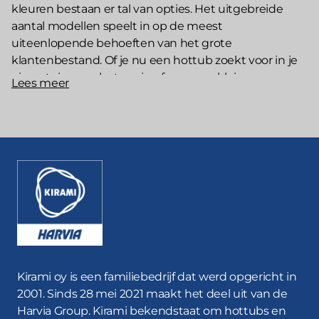
kleuren bestaan er tal van opties. Het uitgebreide
aantal modellen speelt in op de meest
uiteenlopende behoeften van het grote
klantenbestand. Of je nu een hottub zoekt voor in je
eigen tuin, voor het gezin of voor een kleine groep
Lees meer
Lees meer
personen, ofwel
een grote hottub zoekt
om
vriendengroepen te ontvangen op het terras van een
buitenverblijf: wij hebben het allemaal. Naast de
afmetingen en materialen heb je de keuze uit allerlei
extra functies en accessoires, die jouw Kirami-hottub
helemaal uniek maken.
Een hottub kopen met watertherapiesproeiers of
lichtjes? Tuurlijk!
Ben je op zoek naar nóg meer luxe en plezier tijdens
het baden? Dan ben je misschien geïnteresseerd in
Kirami oy is een familiebedrijf dat werd opgericht in
een
2001. Sinds 28 mei 2021 maakt het deel uit van de
hottub met watertherapiesproeiers
. Zulke
modellen vind je uiteraard bij Kirami. Een hottub met
Harvia Group. Kirami bekendstaat om hottubs en