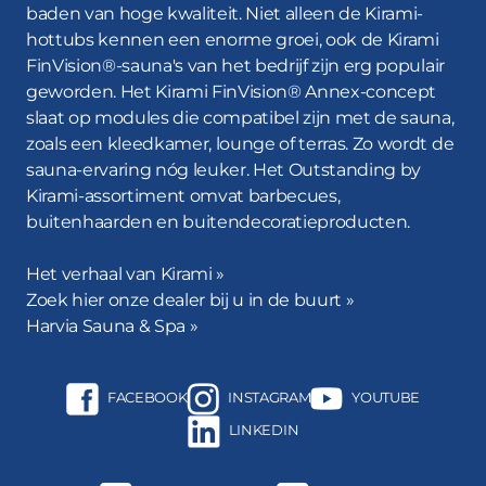
watertherapiesproeiers laat je nóg intenser
baden van hoge kwaliteit. Niet alleen de Kirami-
ontspannen en van je bad genieten.
hottubs kennen een enorme groei, ook de Kirami
FinVision®-sauna's van het bedrijf zijn erg populair
Kirami-hottubs met stijlvolle ledlampjes zijn extreem
geworden. Het Kirami FinVision® Annex-concept
populair. Een hottub met
ledverlichting
: pure magie
slaat op modules die compatibel zijn met de sauna,
tijdens donkere avonden. De prachtige en veilige
zoals een kleedkamer, lounge of terras. Zo wordt de
lampjes zorgen voor een geweldige sfeer en maken
sauna-ervaring nóg leuker. Het Outstanding by
het baden nóg aangenamer. Andere functies voor
Kirami-assortiment omvat barbecues,
extra comfort en veiligheid zijn
afdekkingen
,
buitenhaarden en buitendecoratieproducten.
opstapjes
en
bekerhouders
, maar bijvoorbeeld ook
luxe badtextiel
en hoogwaardige accessoires. Kirami-
Het verhaal van Kirami »
hottubs en -accessoires voldoen aan alle
Zoek hier onze dealer bij u in de buurt »
v
eiligheidsnormen binnen de sector
.
Harvia Sauna & Spa »
De hottub verwarmen
FACEBOOK
INSTAGRAM
YOUTUBE
Onze tijdloze, efficiënt ontworpen en duurzame
LINKEDIN
kachels
zijn gemaakt van hoogwaardig aluminium uit
de zeevaartsector, dat over uitstekende