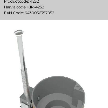
Productcode
4252
Harvia code
KIR-4252
EAN Code
6430036757052