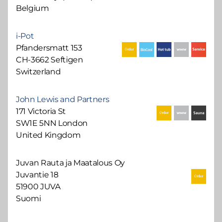
Belgium
i-Pot
Pfandersmatt 153
CH-3662 Seftigen
Switzerland
John Lewis and Partners
171 Victoria St
SW1E 5NN London
United Kingdom
Juvan Rauta ja Maatalous Oy
Juvantie 18
51900 JUVA
Suomi