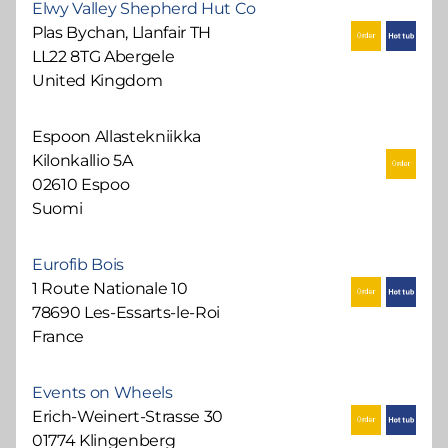
Elwy Valley Shepherd Hut Co
Plas Bychan, Llanfair TH
LL22 8TG Abergele
United Kingdom
Espoon Allastekniikka
Kilonkallio 5A
02610 Espoo
Suomi
Eurofib Bois
1 Route Nationale 10
78690 Les-Essarts-le-Roi
France
Events on Wheels
Erich-Weinert-Strasse 30
01774 Klingenberg