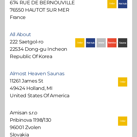
674 RUE DE BERNOUVILLE
76550 HAUTOT SUR MER
France
All About
222 Saetgol-ro
22534 Dong-gu Incheon
Republic Of Korea
Almost Heaven Saunas
11261 James St
49424 Holland, MI
United States Of America
Amisan s.r.o
Pribinova 1198/130
96001 Zvolen
Slovakia