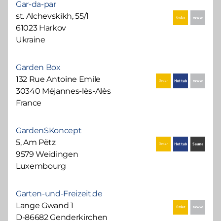
Gar-da-par
st. Alchevskikh, 55/1
61023 Harkov
Ukraine
Garden Box
132 Rue Antoine Emile
30340 Méjannes-lès-Alès
France
GardenSKoncept
5, Am Pëtz
9579 Weidingen
Luxembourg
Garten-und-Freizeit.de
Lange Gwand 1
D-86682 Genderkirchen