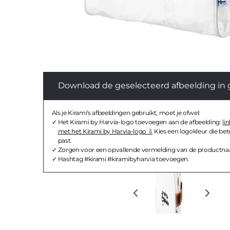
Download de geselecteerd afbeelding in 
Als je Kirami's afbeeldingen gebruikt, moet je ofwel:
Het Kirami by Harvia-logo toevoegen aan de afbeelding:
li
met het Kirami by Harvia-logo
Kies een logokleur die bete
past.
Zorgen voor een opvallende vermelding van de productna
Hashtag #kirami #kiramibyharvia toevoegen.