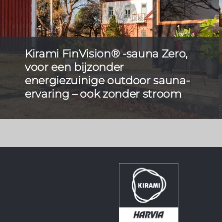
Kirami FinVision® -sauna Zero,
voor een bijzonder
energiezuinige outdoor sauna-
ervaring – ook zonder stroom
De eerste autonome elektrische sauna zonder
stroomaansluiting werd in 2024 gelanceerd en is
nu beschikbaar in een nog betere versie. Naast een
nieuwe naam ‘Zero’, kreeg ze ook een aantal
praktische en visuele aanpassingen.
Lees verder >>