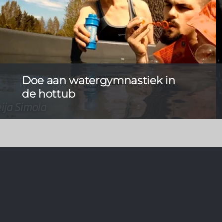
Doe aan watergymnastiek in
de hottub
Baden in de hottub is een prima manier om te
ontspannen, maar in de hottub kunt u met behulp
van goede instructies ook aan uw conditie werken.
Bewegen in water is goed voor de gewrichten en
het weefsel, en de weerstand van het water
verhoogt de effectiviteit van de bewegingen.
Warm water activeert ook de bloedsomloop.
Fysiotherapeut Teija Simola bedacht gymnastiek in
een Kirami-hottub die iedereen in zijn eigen hottub