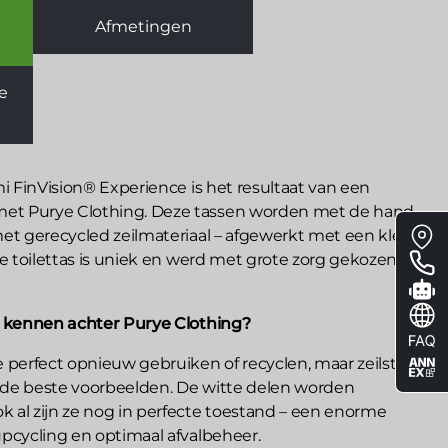
Afmetingen
de
mi FinVision® Experience is het resultaat van een
et Purye Clothing. Deze tassen worden met de hand
Floa
met gerecycled zeilmateriaal – afgewerkt met een klein
me
ke toilettas is uniek en werd met grote zorg gekozen
l kennen achter Purye Clothing?
 perfect opnieuw gebruiken of recyclen, maar zeilstof
an de beste voorbeelden. De witte delen worden
 al zijn ze nog in perfecte toestand – een enorme
upcycling en optimaal afvalbeheer.