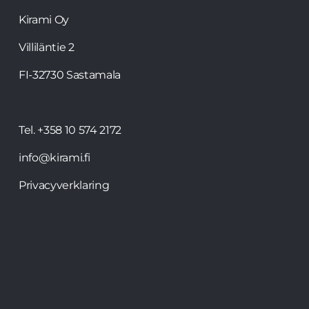
Kirami Oy
Villiläntie 2
FI-32730 Sastamala
Tel.
+358 10 574 2172
info@kirami.fi
Privacyverklaring