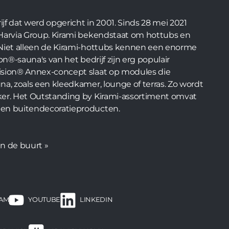
kan doen.
rijf dat werd opgericht in 2001. Sinds 28 mei 2021
 Harvia Group. Kirami bekendstaat om hottubs en
 Niet alleen de Kirami-hottubs kennen een enorme
on®-sauna's van het bedrijf zijn erg populair
ision® Annex-concept slaat op modules die
na, zoals een kleedkamer, lounge of terras. Zo wordt
ker. Het Outstanding by Kirami-assortiment omvat
 en buitendecoratieproducten.
in de buurt »
RAM
LINKEDIN
YOUTUBE