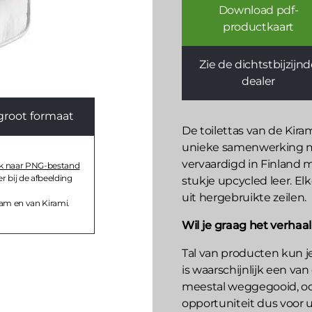
Download pdf-
productkaart
Zie de dichtstbijzijn
dealer
groot formaat
De toilettas van de Kira
unieke samenwerking m
vervaardigd in Finland 
nk naar PNG-bestand
r bij de afbeelding
stukje upcycled leer. El
uit hergebruikte zeilen.
am en van Kirami.
Wil je graag het verhaa
Tal van producten kun je
is waarschijnlijk een v
meestal weggegooid, ook
opportuniteit dus voor 