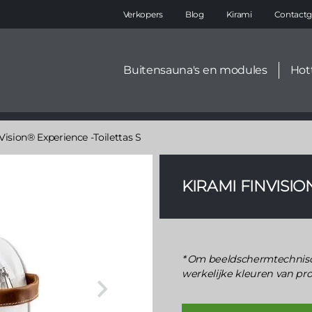
Main
Verkopers
Blog
Kirami
Contactg
navigation
Secondary
Buitensauna's en modules
Hot
menu
Vision® Experience -Toilettas S
KIRAMI FINVISIO
Om beeldschermtechnisc
werkelijke kleuren van pr