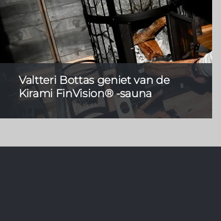
Valtteri Bottas geniet van de
Kirami FinVision® -sauna
F1-piloot Valtteri Bottas
woont al sinds 2013 in
Monaco, maar houdt dagelijks vast aan zijn Finse
rituelen. Valtteri is een echte saunaliefhebber.
Dankzij zijn
Kirami FinVision-sauna
blijven zijn
saunabezoekjes vandaag niet meer beperkt tot
Finland, maar kan hij er ook in het buitenland van
genieten.