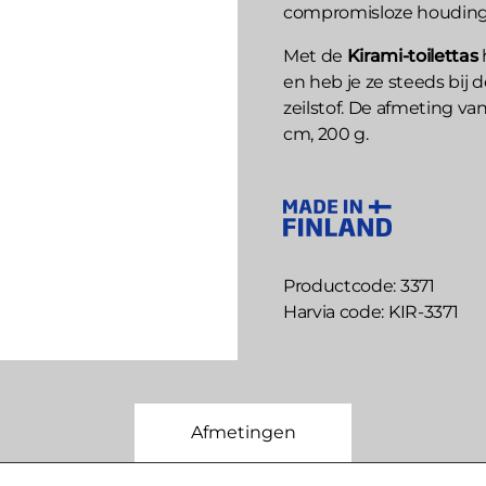
compromisloze houding. K
Met de
Kirami-toilettas
en heb je ze steeds bij
zeilstof. De afmeting va
cm, 200 g.
Productcode
3371
Harvia code
KIR-3371
Afmetingen