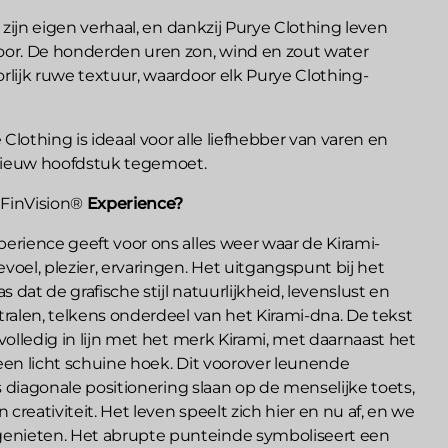
t zijn eigen verhaal, en dankzij Purye Clothing leven
oor. De honderden uren zon, wind en zout water
rlijk ruwe textuur, waardoor elk Purye Clothing-
Clothing is ideaal voor alle liefhebber van varen en
n nieuw hoofdstuk tegemoet.
 FinVision®
Experience?
erience geeft voor ons alles weer waar de Kirami-
voel, plezier, ervaringen. Het uitgangspunt bij het
 dat de grafische stijl natuurlijkheid, levenslust en
tralen, telkens onderdeel van het Kirami-dna. De tekst
 volledig in lijn met het merk Kirami, met daarnaast het
een licht schuine hoek. Dit voorover leunende
es diagonale positionering slaan op de menselijke toets,
n creativiteit. Het leven speelt zich hier en nu af, en we
nieten. Het abrupte punteinde symboliseert een