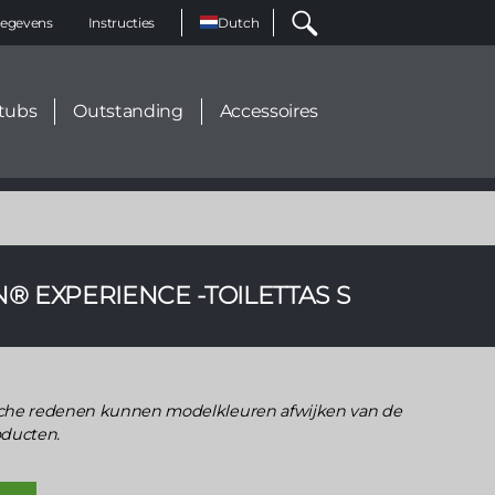
Select
egevens
Instructies
your
language
tubs
Outstanding
Accessoires
N® EXPERIENCE -TOILETTAS S
he redenen kunnen modelkleuren afwijken van de
oducten.