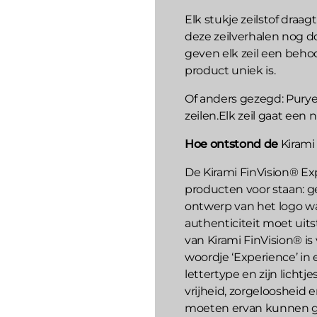
Elk stukje zeilstof draag
deze zeilverhalen nog d
geven elk zeil een behoo
product uniek is.
Of anders gezegd: Purye 
zeilen.Elk zeil gaat ee
Hoe ontstond de
Kirami
De Kirami FinVision® Exp
producten voor staan: ge
ontwerp van het logo was
authenticiteit moet uits
van Kirami FinVision® is
woordje ‘Experience’ in 
lettertype en zijn lichtj
vrijheid, zorgeloosheid e
moeten ervan kunnen ge