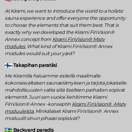
At Kirami, we want to introduce the world to a holistic
sauna experience and offer everyone the opportunity
to choose the elements that suit them best. That is
exactly why we developed the Kirami FinVision®
Annex concept from
Kirami FinVision® Misty
modules.
What kind of Kirami FinVision® Annex
modules would suit your yard?
Takapihan paratiisi
Me Kiramilla haluamme esitellä maailmalle
kokonaisvaltaisen saunaelämyksen ja tarjota jokaiselle
mahdollisuuden valita siitä itselleen parhaiten sopivat
elementit. Juuri sen vuoksi kehitimme Kirami
FinVision® Annex -konseptin
Kirami FinVision® -Misty
moduuleista.
Minkälaiset Kirami FinVision® Annex
moduulit sinun pihaasi sopisivat?
Backyard paradis