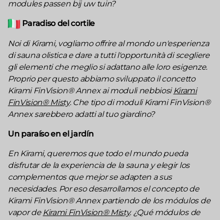
modules passen bij uw tuin?
Paradiso del cortile
Noi di Kirami, vogliamo offrire al mondo un'esperienza
di sauna olistica e dare a tutti l'opportunità di scegliere
gli elementi che meglio si adattano alle loro esigenze.
Proprio per questo abbiamo sviluppato il concetto
Kirami FinVision® Annex ai moduli nebbiosi
Kirami
FinVision® Misty
. Che tipo di moduli Kirami FinVision®
Annex sarebbero adatti al tuo giardino?
Un paraíso en el jardín
En Kirami, queremos que todo el mundo pueda
disfrutar de la experiencia de la sauna y elegir los
complementos que mejor se adapten a sus
necesidades. Por eso desarrollamos el concepto de
Kirami FinVision® Annex partiendo de los módulos de
vapor de
Kirami FinVision® Misty
. ¿Qué módulos de