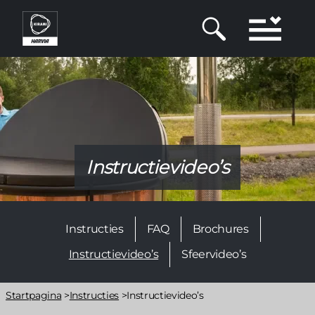
Overslaan
en
naar
de
inhoud
gaan
Instructievideo’s
Main
Instructies
FAQ
Brochures
navigation
2nd
Instructievideo’s
Sfeervideo’s
lvl
Kruimelpad
Startpagina
>
Instructies
>
Instructievideo’s