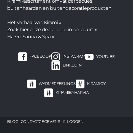
Kirami-assortiment omvat barbecues,
buitenhaarden en buitendecoratieproducten.
Het verhaal van Kirami »
Zoek hier onze dealer bij u in de buurt »
Harvia Sauna & Spa »
FACEBOOK
INSTAGRAM
YOUTUBE
LINKEDIN
WARMERFEELINGS
KIRAMIOY
KIRAMIBYHARVIA
Footer
BLOG
CONTACTGEGEVENS
INLOGGEN
menu