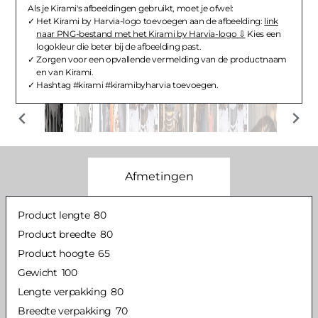
Als je Kirami's afbeeldingen gebruikt, moet je ofwel:
Het Kirami by Harvia-logo toevoegen aan de afbeelding:
link
naar PNG-bestand met het Kirami by Harvia-logo
Kies een
logokleur die beter bij de afbeelding past.
Zorgen voor een opvallende vermelding van de productnaam
en van Kirami.
Hashtag #kirami #kiramibyharvia toevoegen.
Afmetingen
Product lengte
80
Product breedte
80
Product hoogte
65
Gewicht
100
Lengte verpakking
80
Breedte verpakking
70