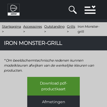
Overslaan
en
naar
de
Kruimelpad
inhoud
Startpagina
Accessoires
Outstanding
Grills
Iron Monster-
gaan
>
>
>
>
grill
IRON MONSTER-GRILL
Om beeldschermtechnische redenen kunnen
modelkleuren afwijken van de werkelijke kleuren van
producten.
Download pdf-
productkaart
Afmetingen