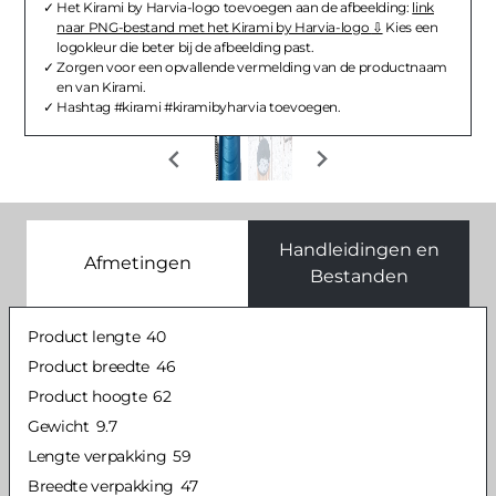
Het Kirami by Harvia-logo toevoegen aan de afbeelding:
link
naar PNG-bestand met het Kirami by Harvia-logo
Kies een
logokleur die beter bij de afbeelding past.
Zorgen voor een opvallende vermelding van de productnaam
en van Kirami.
Hashtag #kirami #kiramibyharvia toevoegen.
Handleidingen en
Afmetingen
Bestanden
Product lengte
40
Product breedte
46
Product hoogte
62
Gewicht
9.7
Lengte verpakking
59
Breedte verpakking
47