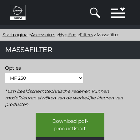
Overslaan
en
naar
de
Kruimelpad
inhoud
Startpagina
>
Accessoires
>
Hygiëne
>
Filters
>
Massafilter
gaan
MASSAFILTER
Opties
Om beeldschermtechnische redenen kunnen
modelkleuren afwijken van de werkelijke kleuren van
producten.
Download pdf-
productkaart