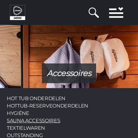
Overslaan
en
naar
de
inhoud
gaan
Accessoires
Category
HOT TUB ONDERDELEN
HOTTUB-RESERVEONDERDELEN
HYGIËNE
SAUNA ACCESSOIRES
TEXTIELWAREN
OUTSTANDING