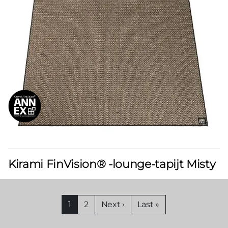
Kirami FinVision® -lounge-tapijt Misty
Paginering
Huidige
1
Pagina
2
Volgende
Next ›
Laatste
Last »
pagina
pagina
pagina