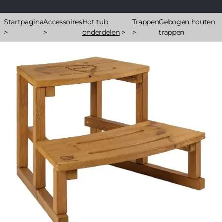
Kruimelpad
Startpagina
Accessoires
Hot tub
Trappen
Gebogen houten
>
>
onderdelen
>
>
trappen