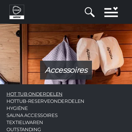
Overslaan
en
naar
de
inhoud
gaan
Accessoires
Category
HOT TUB ONDERDELEN
HOTTUB-RESERVEONDERDELEN
HYGIËNE
SAUNA ACCESSOIRES
TEXTIELWAREN
OUTSTANDING