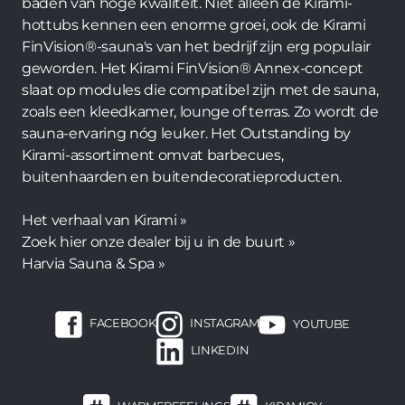
baden van hoge kwaliteit. Niet alleen de Kirami-
hottubs kennen een enorme groei, ook de Kirami
FinVision®-sauna's van het bedrijf zijn erg populair
geworden. Het Kirami FinVision® Annex-concept
slaat op modules die compatibel zijn met de sauna,
zoals een kleedkamer, lounge of terras. Zo wordt de
sauna-ervaring nóg leuker. Het Outstanding by
Kirami-assortiment omvat barbecues,
buitenhaarden en buitendecoratieproducten.
Het verhaal van Kirami »
Zoek hier onze dealer bij u in de buurt »
Harvia Sauna & Spa »
FACEBOOK
INSTAGRAM
YOUTUBE
LINKEDIN