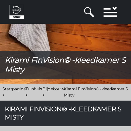
Overslaan
en
naar
de
inhoud
gaan
Kirami FinVision® -kleedkamer S
Misty
Kruimelpad
Startpagina
Tuinhuis
Bijgebouw
Kirami FinVision® -kleedkamer S
>
>
>
Misty
KIRAMI FINVISION® -KLEEDKAMER S
MISTY