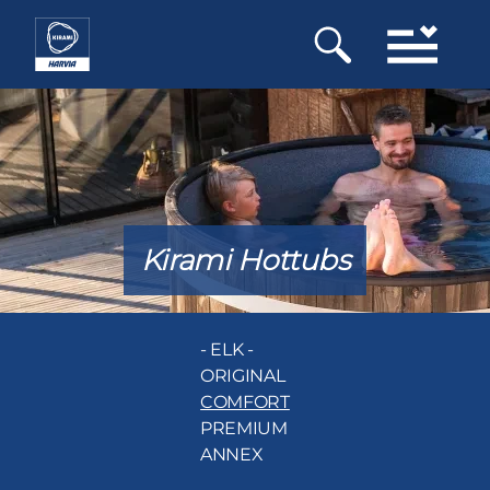
Overslaan
en
naar
de
inhoud
gaan
Kirami Hottubs
- ELK -
ORIGINAL
COMFORT
PREMIUM
ANNEX