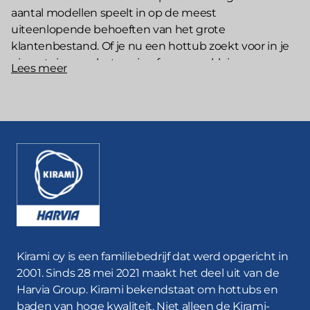
aantal modellen speelt in op de meest
uiteenlopende behoeften van het grote
klantenbestand. Of je nu een hottub zoekt voor in je
eigen tuin, voor het gezin of voor een kleine groep
Lees meer
Lees meer
personen, ofwel
een grote hottub zoekt
om
vriendengroepen te ontvangen op het terras van een
buitenverblijf: wij hebben het allemaal. Naast de
afmetingen en materialen heb je de keuze uit allerlei
extra functies en accessoires, die jouw Kirami-hottub
helemaal uniek maken.
Een hottub kopen met watertherapiesproeiers of
lichtjes? Tuurlijk!
Ben je op zoek naar nóg meer luxe en plezier tijdens
het baden? Dan ben je misschien geïnteresseerd in
Kirami oy is een familiebedrijf dat werd opgericht in
een
2001. Sinds 28 mei 2021 maakt het deel uit van de
hottub met watertherapiesproeiers
. Zulke
modellen vind je uiteraard bij Kirami. Een hottub met
Harvia Group. Kirami bekendstaat om hottubs en
watertherapiesproeiers laat je nóg intenser
baden van hoge kwaliteit. Niet alleen de Kirami-