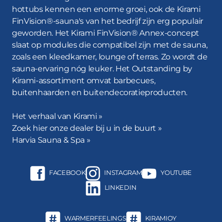
ontspannen en van je bad genieten.
hottubs kennen een enorme groei, ook de Kirami
FinVision®-sauna's van het bedrijf zijn erg populair
Kirami-hottubs met stijlvolle ledlampjes zijn extreem
geworden. Het Kirami FinVision® Annex-concept
populair. Een hottub met
ledverlichting
: pure magie
slaat op modules die compatibel zijn met de sauna,
tijdens donkere avonden. De prachtige en veilige
zoals een kleedkamer, lounge of terras. Zo wordt de
lampjes zorgen voor een geweldige sfeer en maken
sauna-ervaring nóg leuker. Het Outstanding by
het baden nóg aangenamer. Andere functies voor
Kirami-assortiment omvat barbecues,
extra comfort en veiligheid zijn
afdekkingen
,
buitenhaarden en buitendecoratieproducten.
opstapjes
en
bekerhouders
, maar bijvoorbeeld ook
luxe badtextiel
en hoogwaardige accessoires. Kirami-
Het verhaal van Kirami »
hottubs en -accessoires voldoen aan alle
Zoek hier onze dealer bij u in de buurt »
v
eiligheidsnormen binnen de sector
.
Harvia Sauna & Spa »
De hottub verwarmen
FACEBOOK
INSTAGRAM
YOUTUBE
Onze tijdloze, efficiënt ontworpen en duurzame
LINKEDIN
kachels
zijn gemaakt van hoogwaardig aluminium uit
de zeevaartsector, dat over uitstekende
warmtegeleidende eigenschappen beschikt. Met
WARMERFEELINGS
KIRAMIOY