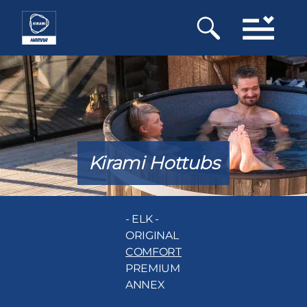
Overslaan
en
naar
de
inhoud
gaan
Kirami Hottubs
- ELK -
ORIGINAL
COMFORT
PREMIUM
ANNEX