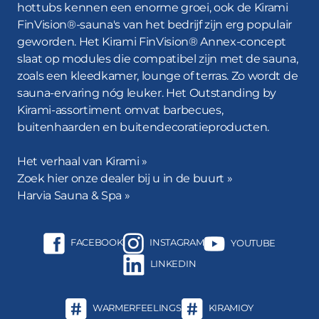
ontspannen en van je bad genieten.
hottubs kennen een enorme groei, ook de Kirami
FinVision®-sauna's van het bedrijf zijn erg populair
Kirami-hottubs met stijlvolle ledlampjes zijn extreem
geworden. Het Kirami FinVision® Annex-concept
populair. Een hottub met
ledverlichting
: pure magie
slaat op modules die compatibel zijn met de sauna,
tijdens donkere avonden. De prachtige en veilige
zoals een kleedkamer, lounge of terras. Zo wordt de
lampjes zorgen voor een geweldige sfeer en maken
sauna-ervaring nóg leuker. Het Outstanding by
het baden nóg aangenamer. Andere functies voor
Kirami-assortiment omvat barbecues,
extra comfort en veiligheid zijn
afdekkingen
,
buitenhaarden en buitendecoratieproducten.
opstapjes
en
bekerhouders
, maar bijvoorbeeld ook
luxe badtextiel
en hoogwaardige accessoires. Kirami-
Het verhaal van Kirami »
hottubs en -accessoires voldoen aan alle
Zoek hier onze dealer bij u in de buurt »
v
eiligheidsnormen binnen de sector
.
Harvia Sauna & Spa »
De hottub verwarmen
FACEBOOK
INSTAGRAM
YOUTUBE
Onze tijdloze, efficiënt ontworpen en duurzame
LINKEDIN
kachels
zijn gemaakt van hoogwaardig aluminium uit
de zeevaartsector, dat over uitstekende
warmtegeleidende eigenschappen beschikt. Met
WARMERFEELINGS
KIRAMIOY