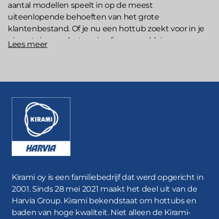
aantal modellen speelt in op de meest
uiteenlopende behoeften van het grote
klantenbestand. Of je nu een hottub zoekt voor in je
eigen tuin, voor het gezin of voor een kleine groep
Lees meer
Lees meer
personen, ofwel
een grote hottub zoekt
om
vriendengroepen te ontvangen op het terras van een
buitenverblijf: wij hebben het allemaal. Naast de
afmetingen en materialen heb je de keuze uit allerlei
extra functies en accessoires, die jouw Kirami-hottub
helemaal uniek maken.
Een hottub kopen met watertherapiesproeiers of
lichtjes? Tuurlijk!
Ben je op zoek naar nóg meer luxe en plezier tijdens
het baden? Dan ben je misschien geïnteresseerd in
Kirami oy is een familiebedrijf dat werd opgericht in
een
2001. Sinds 28 mei 2021 maakt het deel uit van de
hottub met watertherapiesproeiers
. Zulke
modellen vind je uiteraard bij Kirami. Een hottub met
Harvia Group. Kirami bekendstaat om hottubs en
watertherapiesproeiers laat je nóg intenser
baden van hoge kwaliteit. Niet alleen de Kirami-