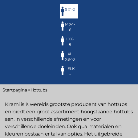
S X1-2
M X4-
6
L X6-
8
XL
X8-10
- ELK
-
Kruimelpad
Startpagina
>
Hottubs
Kirami is ‘s werelds grootste producent van hottubs
en biedt een groot assortiment hoogstaande hottubs
aan, in verschillende afmetingen en voor
verschillende doeleinden. Ook qua materialen en
kleuren bestaan er tal van opties. Het uitgebreide