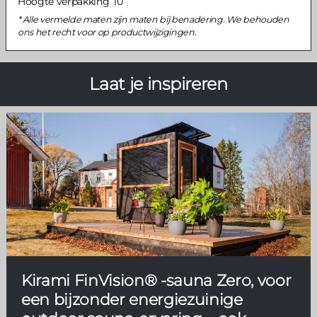
Hoogte verpakking
10
Alle vermelde maten zijn maten bij benadering. We behouden
ons het recht voor op productwijzigingen.
Laat je inspireren
Kirami FinVision® -sauna Zero, voor
een bijzonder energiezuinige