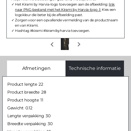
Het Kirami by Harvia-logo toevoegen aan de afbeelding:
link
naar PNG-bestand met het Kirami by Harvia-logo
Kies een
logokleur die beter bij de afbeelding past.
Zorgen voor een opvallende vermelding van de productnaam
en van Kirami.
Hashtag #kirami #kiramibyharvia toevoegen.
Afmetingen
Technische informatie
Product lengte
22
Product breedte
28
Product hoogte
11
Gewicht
0.12
Lengte verpakking
30
Breedte verpakking
30